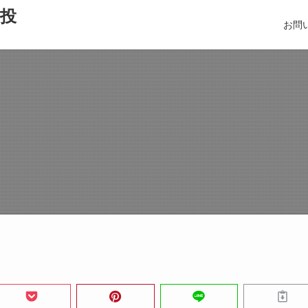
＆投
お問